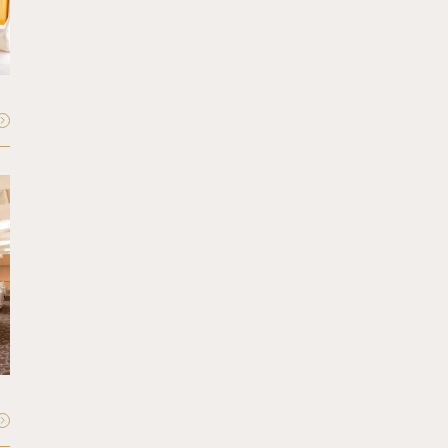
Mayfair
マイフェア
収容人数：
最大60〜70名
FLOOR - 34F
Seiun
星雲
収容人数：
最大60〜70名