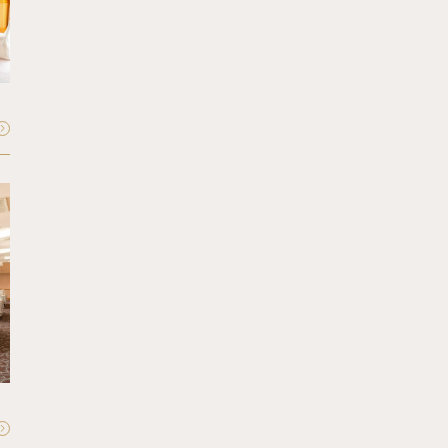
Mayfair
マイフェア
収容人数：
最大60〜70名
FLOOR - 34F
Seiun
星雲
収容人数：
最大60〜70名