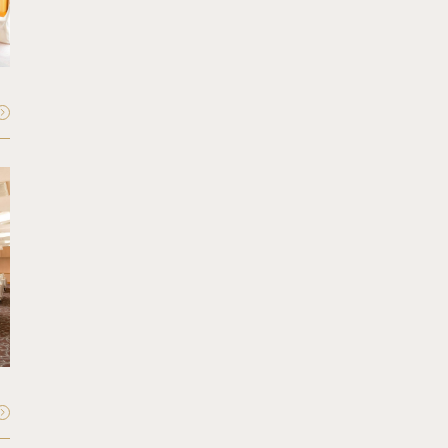
Mayfair
マイフェア
収容人数：
最大60〜70名
FLOOR - 34F
Seiun
星雲
収容人数：
最大60〜70名